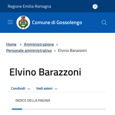
Salta al contenuto principale
Regione Emilia Romagna
Comune di Gossolengo
Home
>
Amministrazione
>
Personale amministrativo
>
Elvino Barazzoni
Elvino Barazzoni
Condividi
Vedi azioni
INDICE DELLA PAGINA